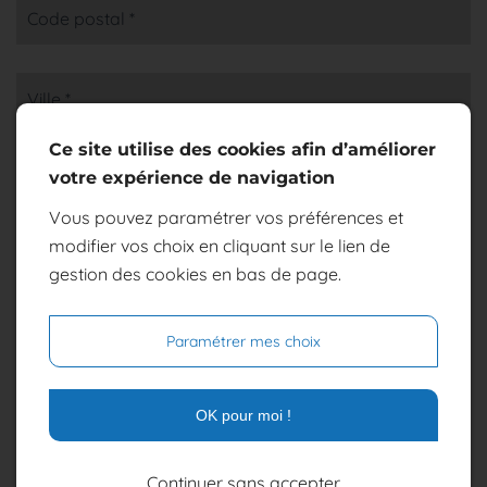
Code postal *
Ville *
Ce site utilise des cookies afin d’améliorer
votre expérience de navigation
Téléphone *
Vous pouvez paramétrer vos préférences et
modifier vos choix en cliquant sur le lien de
Portable *
gestion des cookies en bas de page.
En cochant cette case, j’accepte que les données
saisies dans le formulaire ci-dessus soient utilisées
Paramétrer mes choix
par www.latelier-des-poissonniers.com pour me
recontacter dans le cadre de ma demande. Les
OK pour moi !
destinataires sont www.latelier-des-
poissonniers.com et son sous-traitant en charge du
serveur web. Pour plus d'informations sur le
Continuer sans accepter