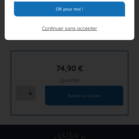
Crevettes grises : crangon crangon –
Atlantique Nord Est
OK pour moi !
Mer du Nord
Continuer sans accepter
Langoustines : nephrops norvegicus - Atlantique Nord
Est
74,90 €
Quantité
1
Ajouter au panier