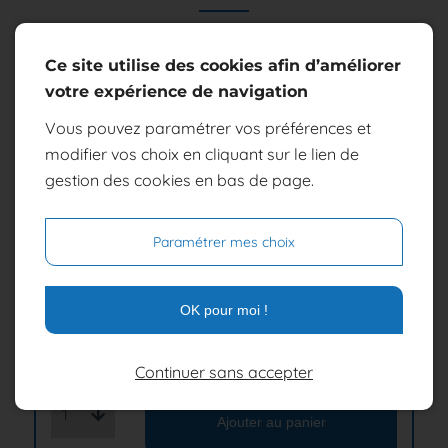
Environ 250g par tranche.
Ce site utilise des cookies afin d’améliorer
votre expérience de navigation
Elevé en Ecosse et issu d'un élevage avec certification
Label Rouge.
Vous pouvez paramétrer vos préférences et
modifier vos choix en cliquant sur le lien de
Nom scientifique : salmo salar
gestion des cookies en bas de page.
*Ce produit ayant un poids variable, le tarif sera ajusté
au moment du retrait
Paramétrer mes choix
OK pour moi !
16,90 €
Continuer sans accepter
Quantité
1
Ajouter au panier