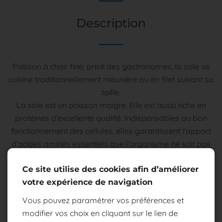
Description
Poisson à chair fine, prisé des gastronomes, la sole se
cuisine traditionnellement meunière ou en filet suivant sa
taille.
La sole est un poisson maigre. Elle est aussi riche en
protéines d’excellente qualité. Indispensables au bon
fonctionnement des cellules, elles garantissent l’apport
d’acides aminés essentiels que l’organisme ne sait pas
fabriquer. De plus, la sole est une bonne source de
minéraux : du phosphore et du calcium, bénéfiques pour
Ce site utilise des cookies afin d’améliorer
le maintien du capital osseux ainsi que du fer, bon pour
votre expérience de navigation
le tonus.
Vous pouvez paramétrer vos préférences et
Bonne pour notre organisme et bonne pour nos papilles,
modifier vos choix en cliquant sur le lien de
la sole permet de constituer des repas diététiques mais